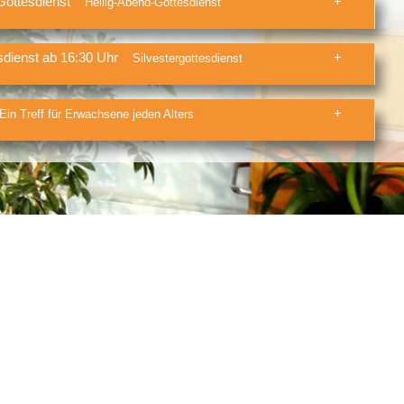
Gottesdienst
Heilig-Abend-Gottesdienst
sdienst ab 16:30 Uhr
Silvestergottesdienst
Ein Treff für Erwachsene jeden Alters