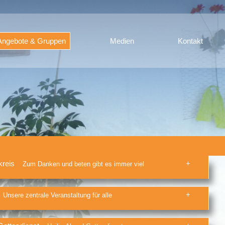
Angebote & Gruppen
Medien
Kontakt
kreis
Zum Danken und beten gibt es immer viel
Unsere zentrale Veranstaltung für alle