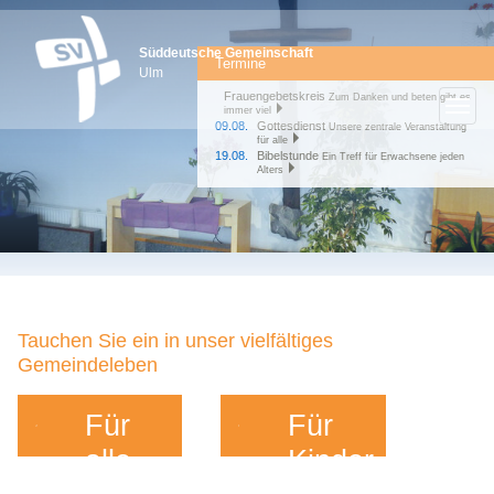
Süddeutsche Gemeinschaft
Termine
Ulm
Frauengebetskreis
Zum Danken und beten gibt es
immer viel
09.08.
Gottesdienst
Unsere zentrale Veranstaltung
für alle
19.08.
Bibelstunde
Ein Treff für Erwachsene jeden
Alters
Tauchen Sie ein in unser vielfältiges
Gemeindeleben
Für
Für
alle
Kinder